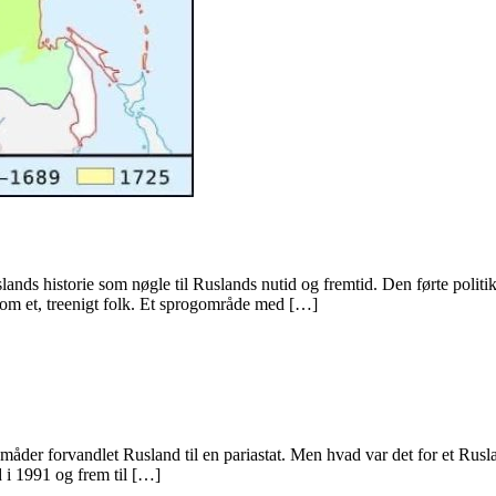
slands historie som nøgle til Ruslands nutid og fremtid. Den førte polit
e om et, treenigt folk. Et sprogområde med […]
åder forvandlet Rusland til en pariastat. Men hvad var det for et Ruslan
d i 1991 og frem til […]