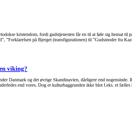
todokse kristendom, fordi gudstjenesten får en til at føle sig hensat ti
d”, ”Forklarelsen på Bjerget (transfigurationen) til ”Gudsmoder fra K
en viking?
runder Danmark og det øvrige Skandinavien, dårligere end nogensinde. I
derledes end vores. Dog er kulturbaggrunden ikke blot f.eks. et fælles