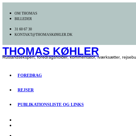
Videre
til
OM THOMAS
indhold
BILLEDER
31 60 67 30
KONTAKT@THOMASKØHLER.DK
THOMAS KØHLER
Ruslandsekspert, foredragsholder, kommentator, iværksætter, rejseb
FOREDRAG
REJSER
PUBLIKATIONSLISTE OG LINKS