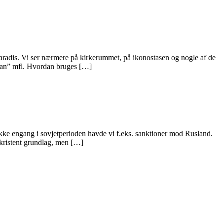
l paradis. Vi ser nærmere på kirkerummet, på ikonostasen og nogle af de
azan” mfl. Hvordan bruges […]
kke engang i sovjetperioden havde vi f.eks. sanktioner mod Rusland.
 kristent grundlag, men […]