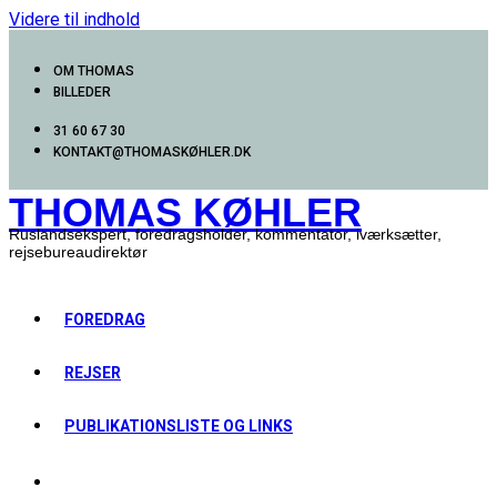
Videre til indhold
OM THOMAS
BILLEDER
31 60 67 30
KONTAKT@THOMASKØHLER.DK
THOMAS KØHLER
Ruslandsekspert, foredragsholder, kommentator, iværksætter,
rejsebureaudirektør
FOREDRAG
REJSER
PUBLIKATIONSLISTE OG LINKS