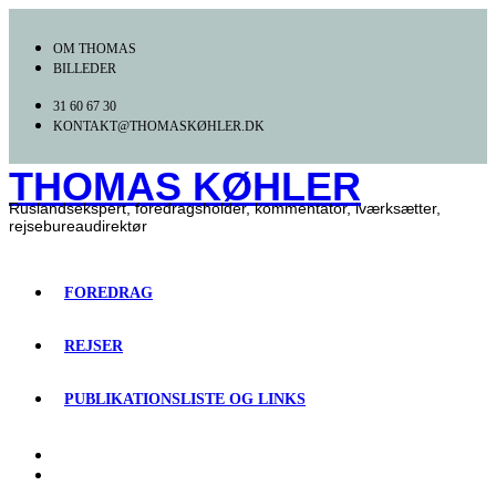
Videre
til
OM THOMAS
indhold
BILLEDER
31 60 67 30
KONTAKT@THOMASKØHLER.DK
THOMAS KØHLER
Ruslandsekspert, foredragsholder, kommentator, iværksætter,
rejsebureaudirektør
FOREDRAG
REJSER
PUBLIKATIONSLISTE OG LINKS