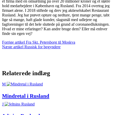
et firma med en omsætning på over 20 millioner kroner og et større
hold medarbejdere i København og Rusland. Fra 2014 overtog jeg
firmaet alene. I 2018 stiftede og drev jeg aktieselskabet Restaurant
Rusland. Jeg har prøvet opture og nedture, tjent mange penge, tabt
lige så mange, haft glade kunder, slagsmål med udlejere og
fagforeninger til det hele sluttede på grund af coronanedlukningen.
Hvad er mine erfaringer? Kan andre bruge dem? Eller må enhver
finde sin egen vej?
Indlægsnavigation
Forrige artikel
Fra Skt. Petersborg til Moskva
Næste artikel
Russisk for begyndere
Relaterede indlæg
M
Mindretal i Rusland
J